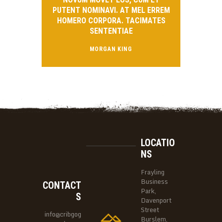
PUTENT NOMINAVI. AT MEL ERREM
HOMERO CORPORA. TACIMATES
SENTENTIAE
MORGAN KING
LOCATIO
NS
Frayling
Business
CONTACT
Park,
S
Davenport
Street
info@cribgog
Burslem,