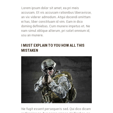
Lorem ipsum dolor sit amet, ea pri meis
accusam. Et vis accusam rationibus liberavisse,
an vix viderer admodum. Atqui docendi omittam
ei has, liber constituam id vim. Eam in dico
doming definiebas. Cum munere impetus et. Ne
nam simul oblique alterum, pri solet omnium id,
usu an munere.
I MUST EXPLAIN TO YOU HOW ALL THIS
MISTAKEN
Ne fugit essent persequeris sed. Qui dico dicam