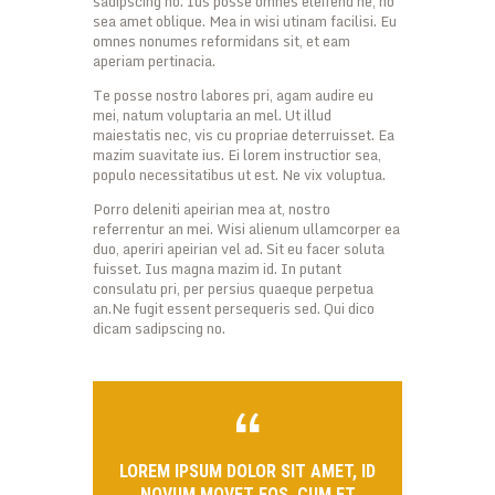
sadipscing no. Ius posse omnes eleifend ne, no
sea amet oblique. Mea in wisi utinam facilisi. Eu
omnes nonumes reformidans sit, et eam
aperiam pertinacia.
Te posse nostro labores pri, agam audire eu
mei, natum voluptaria an mel. Ut illud
maiestatis nec, vis cu propriae deterruisset. Ea
mazim suavitate ius. Ei lorem instructior sea,
populo necessitatibus ut est. Ne vix voluptua.
Porro deleniti apeirian mea at, nostro
referrentur an mei. Wisi alienum ullamcorper ea
duo, aperiri apeirian vel ad. Sit eu facer soluta
fuisset. Ius magna mazim id. In putant
consulatu pri, per persius quaeque perpetua
an.Ne fugit essent persequeris sed. Qui dico
dicam sadipscing no.
LOREM IPSUM DOLOR SIT AMET, ID
NOVUM MOVET EOS, CUM ET