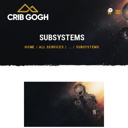
0
SUBSYSTEMS
HOME
PRODUCTS
HOME
ALL SERVICES
...
SUBSYSTEMS
CRIB GOGH
BLOG
RESPONSIBILITY
CONTACT